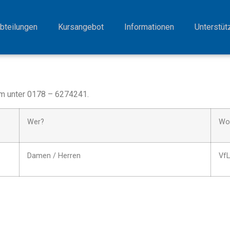
bteilungen
Kursangebot
Informationen
Unterstüt
am unter 0178 – 6274241.
Wer?
Wo
Damen / Herren
VfL