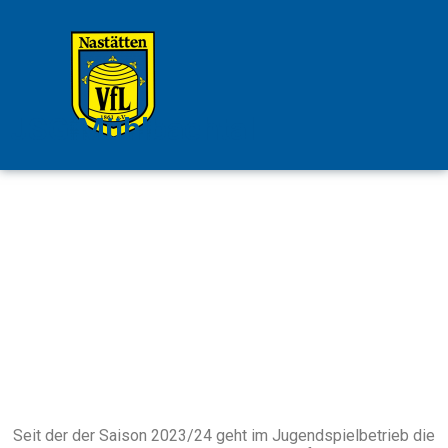
JSG Mühlbachtal
Seit der der Saison 2023/24 geht im Jugendspielbetrieb die