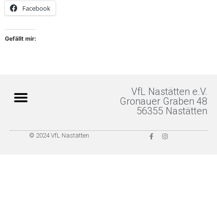
Facebook
Gefällt mir:
VfL Nastätten e.V.
Gronauer Graben 48
56355 Nastätten
Unterstützer & Sponsoren
© 2024 VfL Nastätten