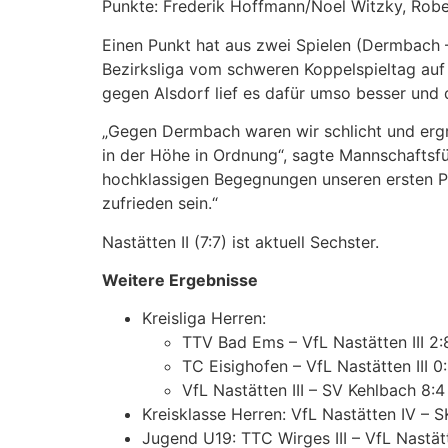
Punkte: Frederik Hoffmann/Noel Witzky, Rob
Einen Punkt hat aus zwei Spielen (Dermbach – 
Bezirksliga vom schweren Koppelspieltag au
gegen Alsdorf lief es dafür umso besser und 
„Gegen Dermbach waren wir schlicht und ergr
in der Höhe in Ordnung“, sagte Mannschaftsfü
hochklassigen Begegnungen unseren ersten Pu
zufrieden sein.“
Nastätten II (7:7) ist aktuell Sechster.
Weitere Ergebnisse
Kreisliga Herren:
TTV Bad Ems – VfL Nastätten III 2:
TC Eisighofen – VfL Nastätten III 0
VfL Nastätten III – SV Kehlbach 8:4
Kreisklasse Herren: VfL Nastätten IV – SK
Jugend U19: TTC Wirges III – VfL Nastät