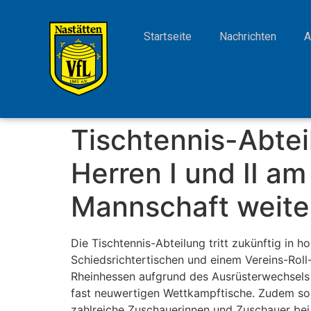
Startseite
Nachrichten
A
Tischtennis-Abtei
Herren I und II a
Mannschaft weiter
Die Tischtennis-Abteilung tritt zukünftig in
Schiedsrichtertischen und einem Vereins-Rol
Rheinhessen aufgrund des Ausrüsterwechsels
fast neuwertigen Wettkampftische. Zudem soll
zahlreiche Zuschauerinnen und Zuschauer bei