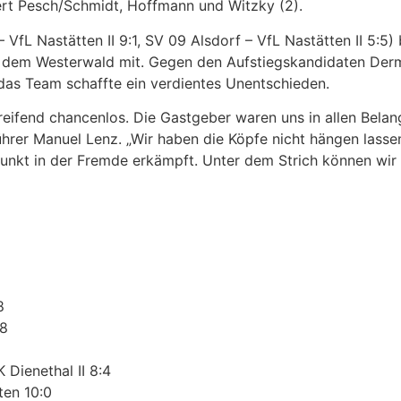
ert Pesch/Schmidt, Hoffmann und Witzky (2).
VfL Nastätten II 9:1, SV 09 Alsdorf – VfL Nastätten II 5:5)
f dem Westerwald mit. Gegen den Aufstiegskandidaten Der
das Team schaffte ein verdientes Unentschieden.
eifend chancenlos. Die Gastgeber waren uns in allen Belan
hrer Manuel Lenz. „Wir haben die Köpfe nicht hängen lassen
nkt in der Fremde erkämpft. Unter dem Strich können wir 
8
:8
 Dienethal II 8:4
ten 10:0